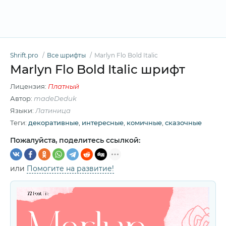
Shrift.pro
Все шрифты
Marlyn Flo Bold Italic
Marlyn Flo Bold Italic шрифт
Лицензия:
Платный
Автор:
madeDeduk
Языки:
Латиница
Теги:
декоративные
,
интересные
,
комичные
,
сказочные
Пожалуйста, поделитесь ссылкой:
или
Помогите на развитие!