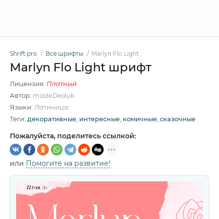
Shrift.pro
Все шрифты
Marlyn Flo Light
Marlyn Flo Light шрифт
Лицензия:
Платный
Автор:
madeDeduk
Языки:
Латиница
Теги:
декоративные
,
интересные
,
комичные
,
сказочные
Пожалуйста, поделитесь ссылкой:
или
Помогите на развитие!