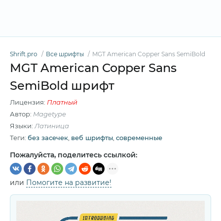
Shrift.pro
Все шрифты
MGT American Copper Sans SemiBold
MGT American Copper Sans
SemiBold шрифт
Лицензия:
Платный
Автор:
Magetype
Языки:
Латиница
Теги:
без засечек
,
веб шрифты
,
современные
Пожалуйста, поделитесь ссылкой:
или
Помогите на развитие!