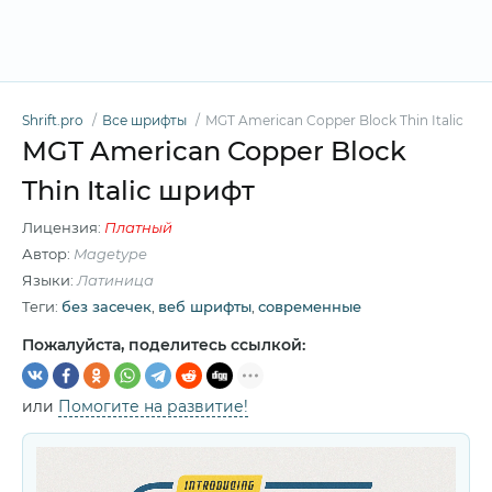
Shrift.pro
Все шрифты
MGT American Copper Block Thin Italic
MGT American Copper Block
Thin Italic шрифт
Лицензия:
Платный
Автор:
Magetype
Языки:
Латиница
Теги:
без засечек
,
веб шрифты
,
современные
Пожалуйста, поделитесь ссылкой:
или
Помогите на развитие!