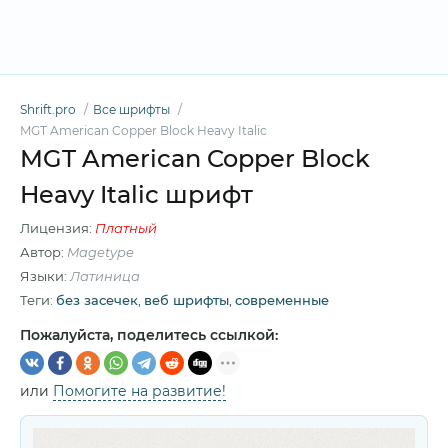
Shrift.pro
Все шрифты
MGT American Copper Block Heavy Italic
MGT American Copper Block
Heavy Italic шрифт
Лицензия:
Платный
Автор:
Magetype
Языки:
Латиница
Теги:
без засечек
,
веб шрифты
,
современные
Пожалуйста, поделитесь ссылкой:
или
Помогите на развитие!