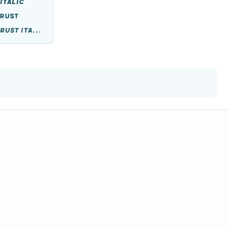
Italic
 Rust
Meltow San 300 Rust Italic