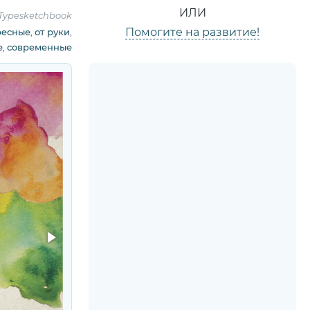
ИЛИ
Typesketchbook
Помогите на развитие!
ресные
,
от руки
,
е
,
современные