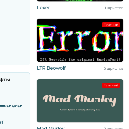
Loxer
1 шрифтов
Платный
LTR Beowolf
5 шрифтов
фты
Платный
Meltow Extras
st
Mad Murley
2 шрифтов