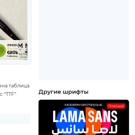
ена таблица
Другие шрифты
 "TTF"
Платный