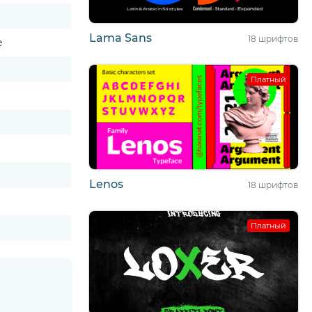
Lama Sans
18 шрифтов
e
Платный
Lenos
18 шрифтов
Платный