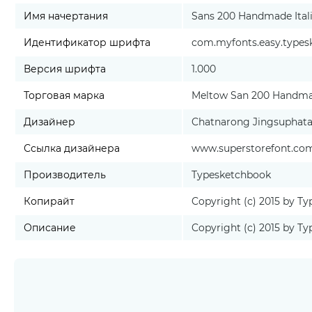
Имя начертания
Sans 200 Handmade Ital
Идентификатор шрифта
com.myfonts.easy.typesk
Версия шрифта
1.000
Торговая марка
Meltow San 200 Handmade
Дизайнер
Chatnarong Jingsuphat
Ссылка дизайнера
www.superstorefont.co
Производитель
Typesketchbook
Копирайт
Copyright (c) 2015 by Ty
Описание
Copyright (c) 2015 by Ty