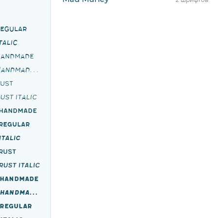
Regular
talic
 Handmade
Meltow San 100 Handmade Italic
Rust
ust Italic
 Handmade
Regular
Italic
Rust
ust Italic
 Handmade
Meltow San 300 Handmade Italic
 Regular