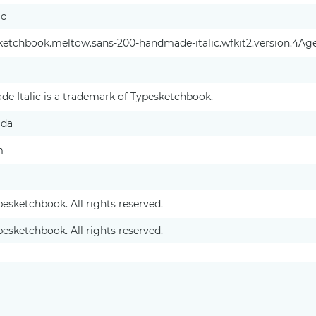
ic
etchbook.meltow.sans-200-handmade-italic.wfkit2.version.4Ag
 Italic is a trademark of Typesketchbook.
ada
m
pesketchbook. All rights reserved.
pesketchbook. All rights reserved.