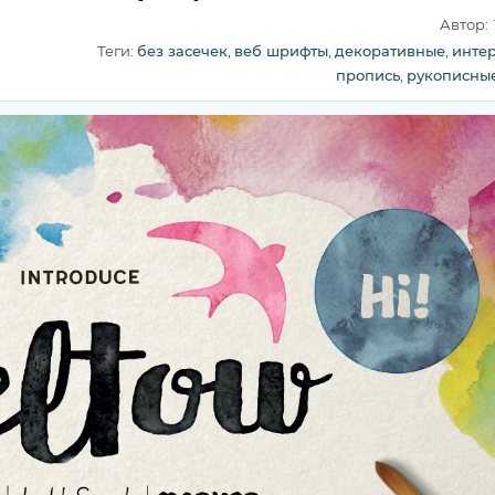
Автор:
Теги:
без засечек
,
веб шрифты
,
декоративные
,
инте
пропись
,
рукописны