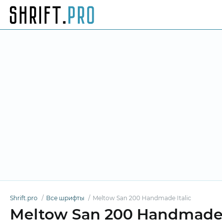
Shrift.pro
Все шрифты
Meltow San 200 Handmade Italic
Meltow San 200 Handmade 