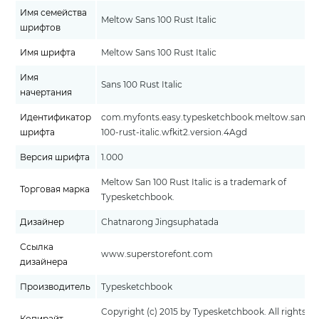
Имя семейства
Meltow Sans 100 Rust Italic
шрифтов
Имя шрифта
Meltow Sans 100 Rust Italic
Имя
Sans 100 Rust Italic
начертания
Идентификатор
com.myfonts.easy.typesketchbook.meltow.sans-
шрифта
100-rust-italic.wfkit2.version.4Agd
Версия шрифта
1.000
Meltow San 100 Rust Italic is a trademark of
Торговая марка
Typesketchbook.
Дизайнер
Chatnarong Jingsuphatada
Ссылка
www.superstorefont.com
дизайнера
Производитель
Typesketchbook
Copyright (c) 2015 by Typesketchbook. All rights
Копирайт