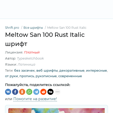
Shrift.pro
Все шрифты
Meltow San 100 Rust Italic
Meltow San 100 Rust Italic
шрифт
Лицензия:
Платный
Автор:
Typesketchbook
Языки:
Латиница
Теги:
без засечек
,
веб шрифты
,
декоративные
,
интересные
,
от руки
,
пропись
,
рукописные
,
современные
Пожалуйста, поделитесь ссылкой:
или
Помогите на развитие!