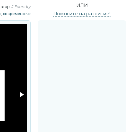
ИЛИ
втор:
J Foundry
Помогите на развитие!
ы
,
современные