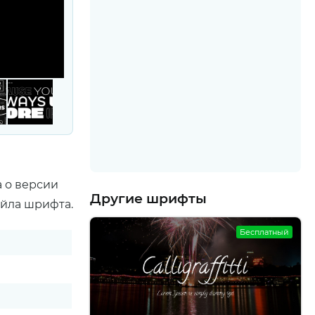
а о версии
Другие шрифты
айла шрифта.
Бесплатный