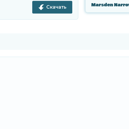
Marsden Narro
Скачать