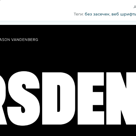
А
Теги:
без засечек
,
веб шрифт