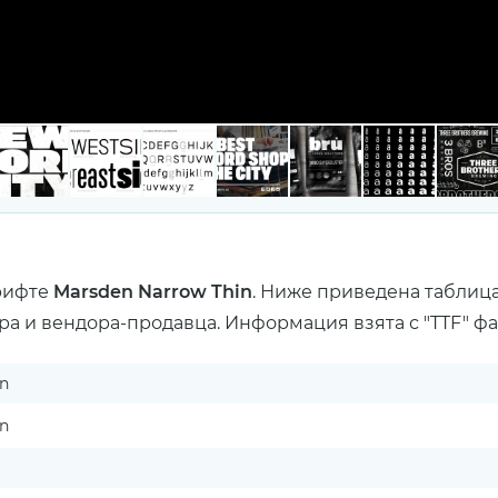
рифте
Marsden Narrow Thin
. Ниже приведена таблиц
ра и вендора-продавца. Информация взята с "TTF" ф
in
in