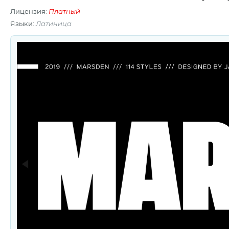
Лицензия:
Платный
Языки:
Латиница