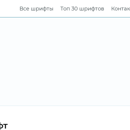
Все шрифты
Топ 30 шрифтов
Конта
фт