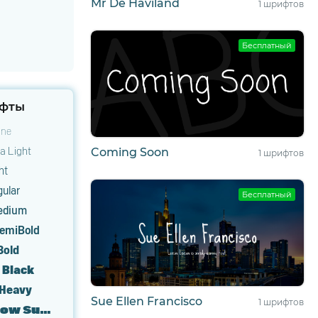
Mr De Haviland
1 шрифтов
Бесплатный
фты
ine
a Light
Coming Soon
1 шрифтов
ht
ular
Бесплатный
edium
emiBold
Bold
 Black
 Heavy
Sue Ellen Francisco
1 шрифтов
Marsden Narrow Super