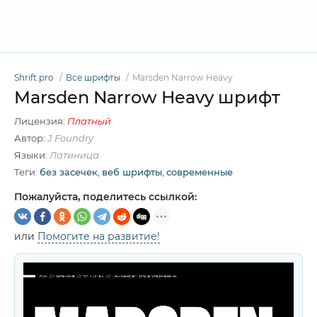
Shrift.pro
Все шрифты
Marsden Narrow Heavy
Marsden Narrow Heavy шрифт
Лицензия:
Платный
Автор:
J Foundry
Языки:
Латиница
Теги:
без засечек
,
веб шрифты
,
современные
Пожалуйста, поделитесь ссылкой:
или
Помогите на развитие!