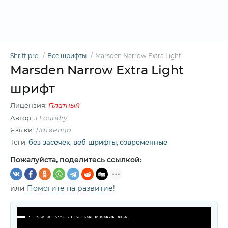
Shrift.pro
Все шрифты
Marsden Narrow Extra Light
Marsden Narrow Extra Light
шрифт
Лицензия:
Платный
Автор:
J Foundry
Языки:
Латиница
Теги:
без засечек
,
веб шрифты
,
современные
Пожалуйста, поделитесь ссылкой:
или
Помогите на развитие!