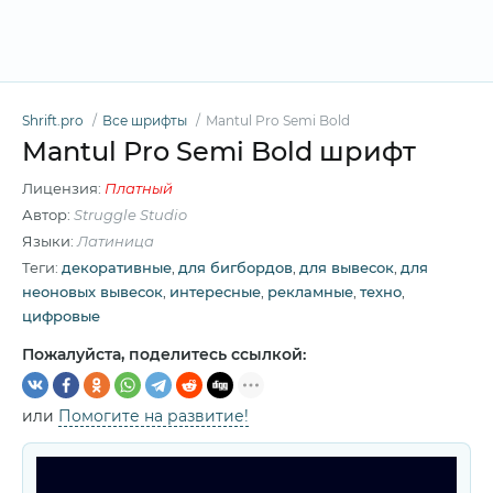
Shrift.pro
Все шрифты
Mantul Pro Semi Bold
Mantul Pro Semi Bold шрифт
Лицензия:
Платный
Автор:
Struggle Studio
Языки:
Латиница
Теги:
декоративные
,
для бигбордов
,
для вывесок
,
для
неоновых вывесок
,
интересные
,
рекламные
,
техно
,
цифровые
Пожалуйста, поделитесь ссылкой:
или
Помогите на развитие!