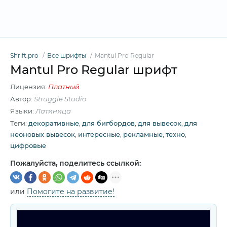
Shrift.pro
Все шрифты
Mantul Pro Regular
Mantul Pro Regular шрифт
Лицензия:
Платный
Автор:
Struggle Studio
Языки:
Латиница
Теги:
декоративные
,
для бигбордов
,
для вывесок
,
для
неоновых вывесок
,
интересные
,
рекламные
,
техно
,
цифровые
Пожалуйста, поделитесь ссылкой:
или
Помогите на развитие!