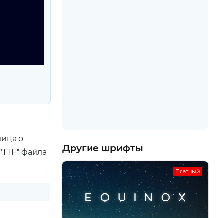
лица о
Другие шрифты
"TTF" файла
Платный