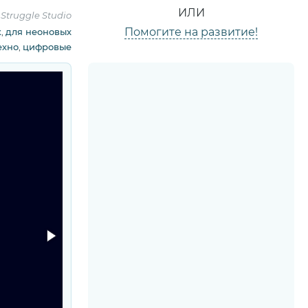
ИЛИ
:
Struggle Studio
Помогите на развитие!
к
,
для неоновых
ехно
,
цифровые