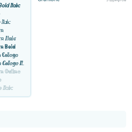
old Italic
e
Italic
rn
 Italic
rn Bold
n College
Mantul Pro Modern College Italic
n Outline
e
 Italic