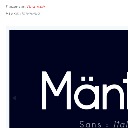
Лицензия:
Платный
Языки:
Латиница