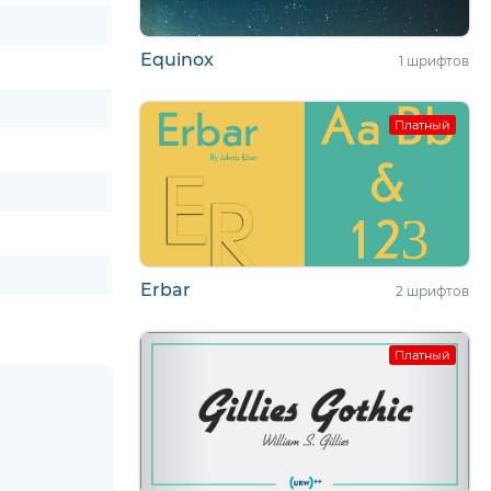
Equinox
1 шрифтов
Платный
Erbar
2 шрифтов
Платный