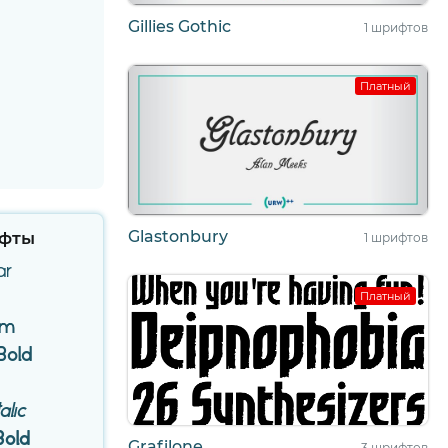
Gillies Gothic
1 шрифтов
Платный
Glastonbury
фты
1 шрифтов
ar
Платный
um
 Bold
alic
 Bold
Grafilone
3 шрифтов