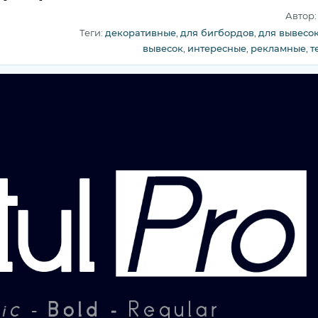
Автор
Теги:
декоративные
,
для бигбордов
,
для вывесо
вывесок
,
интересные
,
рекламные
,
т