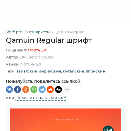
Shrift.pro
Все шрифты
Qamuin Regular
Qamuin Regular шрифт
Лицензия:
Платный
Автор:
QR Design Studio
Языки:
Латиница
Теги:
азиатские
,
индийские
,
китайские
,
японские
Пожалуйста, поделитесь ссылкой:
или
Помогите на развитие!