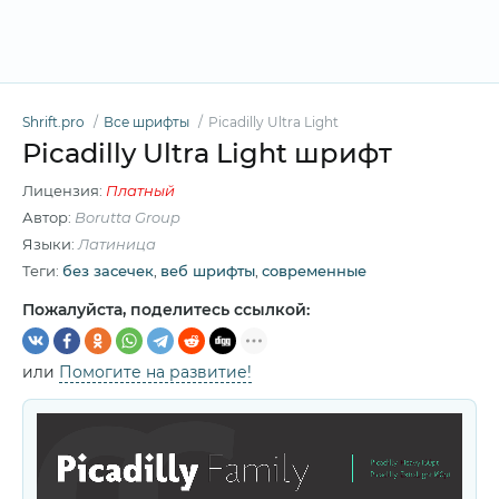
Shrift.pro
Все шрифты
Picadilly Ultra Light
Picadilly Ultra Light шрифт
Лицензия:
Платный
Автор:
Borutta Group
Языки:
Латиница
Теги:
без засечек
,
веб шрифты
,
современные
Пожалуйста, поделитесь ссылкой:
или
Помогите на развитие!