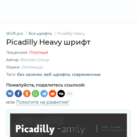
Shrift.pro
Все шрифты
Picadilly Heavy
Picadilly Heavy шрифт
Лицензия:
Платный
Автор:
Borutta Group
Языки:
Латиница
Теги:
без засечек
,
веб шрифты
,
современные
Пожалуйста, поделитесь ссылкой:
или
Помогите на развитие!