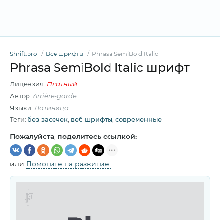
Shrift.pro
Все шрифты
Phrasa SemiBold Italic
Phrasa SemiBold Italic шрифт
Лицензия:
Платный
Автор:
Arrière-garde
Языки:
Латиница
Теги:
без засечек
,
веб шрифты
,
современные
Пожалуйста, поделитесь ссылкой:
или
Помогите на развитие!