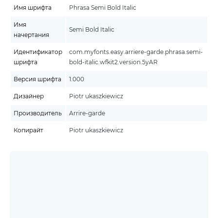
Имя шрифта
Phrasa Semi Bold Italic
Имя
Semi Bold Italic
начертания
Идентификатор
com.myfonts.easy.arriere-garde.phrasa.semi-
шрифта
bold-italic.wfkit2.version.5yAR
Версия шрифта
1.000
Дизайнер
Piotr ukaszkiewicz
Производитель
Arrire-garde
Копирайт
Piotr ukaszkiewicz