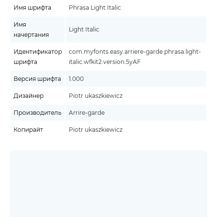
Имя шрифта
Phrasa Light Italic
Имя
Light Italic
начертания
Идентификатор
com.myfonts.easy.arriere-garde.phrasa.light-
шрифта
italic.wfkit2.version.5yAF
Версия шрифта
1.000
Дизайнер
Piotr ukaszkiewicz
Производитель
Arrire-garde
Копирайт
Piotr ukaszkiewicz