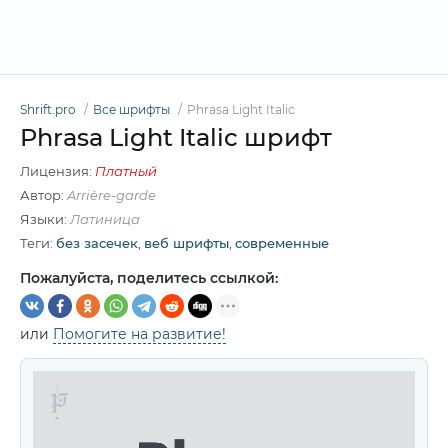
Shrift.pro
Все шрифты
Phrasa Light Italic
Phrasa Light Italic шрифт
Лицензия:
Платный
Автор:
Arrière-garde
Языки:
Латиница
Теги:
без засечек
,
веб шрифты
,
современные
Пожалуйста, поделитесь ссылкой:
или
Помогите на развитие!