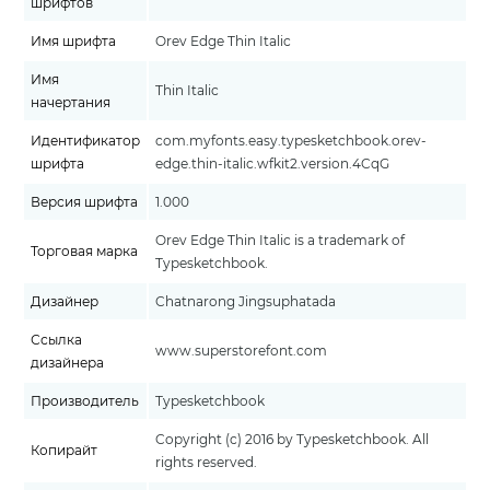
шрифтов
Имя шрифта
Orev Edge Thin Italic
Имя
Thin Italic
начертания
Идентификатор
com.myfonts.easy.typesketchbook.orev-
шрифта
edge.thin-italic.wfkit2.version.4CqG
Версия шрифта
1.000
Orev Edge Thin Italic is a trademark of
Торговая марка
Typesketchbook.
Дизайнер
Chatnarong Jingsuphatada
Ссылка
www.superstorefont.com
дизайнера
Производитель
Typesketchbook
Copyright (c) 2016 by Typesketchbook. All
Копирайт
rights reserved.