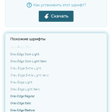
Как установить этот шрифт?
Скачать
Похожие шрифты
Orev Edge Thin
Orev Edge Semi Light
Orev Edge Semi Light Italic
Orev Edge Extra Light
Orev Edge Extra Light Italic
Orev Edge Light
Orev Edge Light Italic
Orev Edge Regular
Orev Edge Italic
Orev Edge Medium