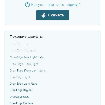
Как установить этот шрифт?
Скачать
Похожие шрифты
Orev Edge Thin
Orev Edge Thin Italic
Orev Edge Semi Light Italic
Orev Edge Extra Light
Orev Edge Extra Light Italic
Orev Edge Light
Orev Edge Light Italic
Orev Edge Regular
Orev Edge Italic
Orev Edge Medium