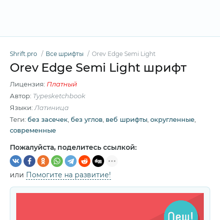
Shrift.pro
Все шрифты
Orev Edge Semi Light
Orev Edge Semi Light шрифт
Лицензия:
Платный
Автор:
Typesketchbook
Языки:
Латиница
Теги:
без засечек
,
без углов
,
веб шрифты
,
округленные
,
современные
Пожалуйста, поделитесь ссылкой:
или
Помогите на развитие!