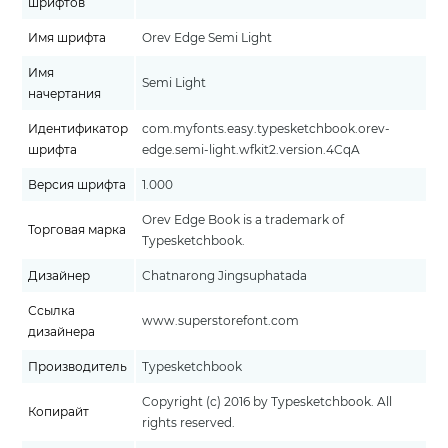
шрифтов
Имя шрифта
Orev Edge Semi Light
Имя
Semi Light
начертания
Идентификатор
com.myfonts.easy.typesketchbook.orev-
шрифта
edge.semi-light.wfkit2.version.4CqA
Версия шрифта
1.000
Orev Edge Book is a trademark of
Торговая марка
Typesketchbook.
Дизайнер
Chatnarong Jingsuphatada
Ссылка
www.superstorefont.com
дизайнера
Производитель
Typesketchbook
Copyright (c) 2016 by Typesketchbook. All
Копирайт
rights reserved.