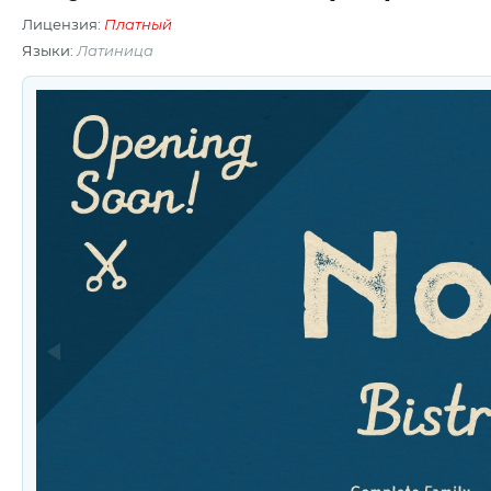
Лицензия:
Платный
Языки:
Латиница