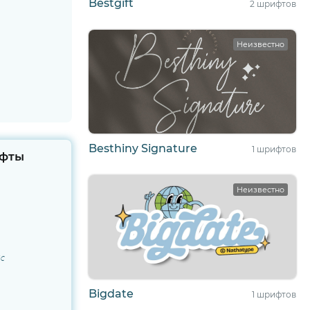
Bestgift
2 шрифтов
Неизвестно
Besthiny Signature
1 шрифтов
фты
Неизвестно
ic
Bigdate
1 шрифтов