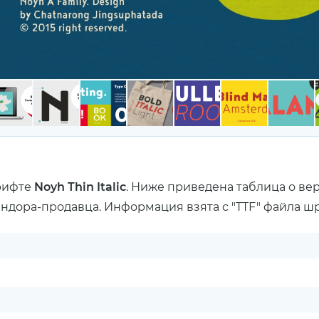
рифте
Noyh Thin Italic
. Ниже приведена таблица о ве
ендора-продавца. Информация взята с "TTF" файла ш