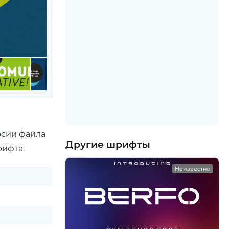
рсии файла
Другие шрифты
рифта.
Неизвестно