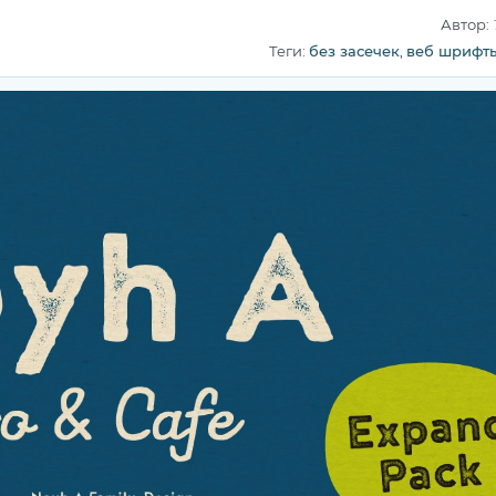
Автор:
Теги:
без засечек
,
веб шрифт