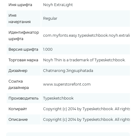
Имя шрифта
Noyh ExtraLight
Имя
Regular
начертания
Идентификатор
com.myfonts.easy.typesketchbook.noyh.extralight.
шрифта
Версия шрифта
1.000
Торговая марка
Noyh Thin is a trademark of Typesketchbook.
Дизайнер
Chatnarong Jingsuphatada
Ссылка
www.superstorefont.com
дизайнера
Производитель
Typesketchbook
Копирайт
Copyright (c) 2014 by Typesketchbook. All rights re
Описание
Copyright (c) 2014 by Typesketchbook. All rights re