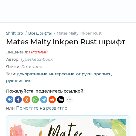
Shrift.pro
Все шрифты
Mates Malty Inkpen Rust
Mates Malty Inkpen Rust шрифт
Лицензия:
Платный
Автор:
Typesketchbook
Языки:
Латиница
Теги:
декоративные
,
интересные
,
от руки
,
пропись
,
рукописные
Пожалуйста, поделитесь ссылкой:
или
Помогите на развитие!