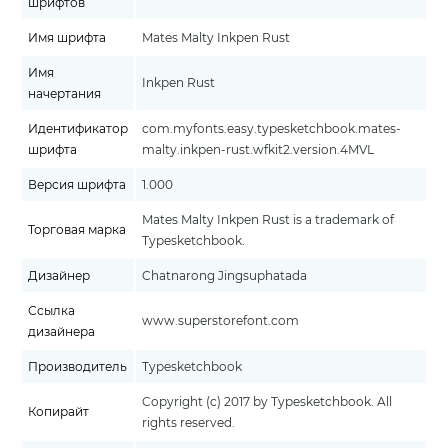
шрифтов
Имя шрифта
Mates Malty Inkpen Rust
Имя
Inkpen Rust
начертания
Идентификатор
com.myfonts.easy.typesketchbook.mates-
шрифта
malty.inkpen-rust.wfkit2.version.4MVL
Версия шрифта
1.000
Mates Malty Inkpen Rust is a trademark of
Торговая марка
Typesketchbook.
Дизайнер
Chatnarong Jingsuphatada
Ссылка
www.superstorefont.com
дизайнера
Производитель
Typesketchbook
Copyright (c) 2017 by Typesketchbook. All
Копирайт
rights reserved.