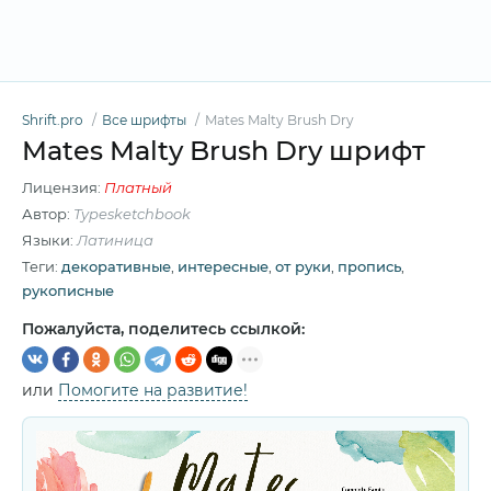
Shrift.pro
Все шрифты
Mates Malty Brush Dry
Mates Malty Brush Dry шрифт
Лицензия:
Платный
Автор:
Typesketchbook
Языки:
Латиница
Теги:
декоративные
,
интересные
,
от руки
,
пропись
,
рукописные
Пожалуйста, поделитесь ссылкой:
или
Помогите на развитие!