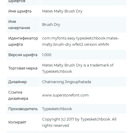
шрифтов
Имя шрифта
Mates Malty Brush Dry
Имя
Brush Dry
начертания
Идентификатор
com.myfonts.easy.typesketchbook.mates-
шрифта
malty.brush-dry.wfkit2.version.4MVN
Версия шрифта
1.000
Mates Malty Brush Dry is a trademark of
Торговая марка
Typesketchbook.
Дизайнер
Chatnarong Jingsuphatada
Ссылка
www.superstorefont.com
дизайнера
Производитель
Typesketchbook
Copyright (c) 2017 by Typesketchbook. All
Копирайт
rights reserved.