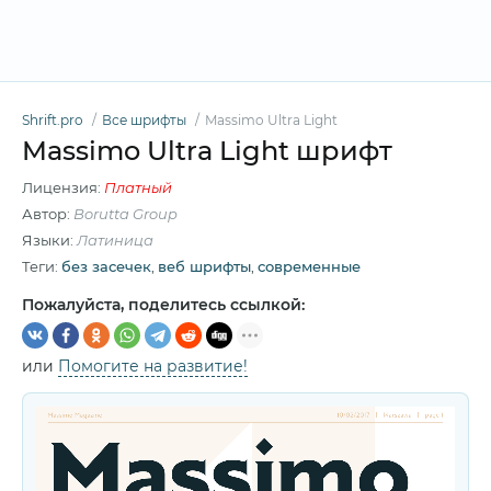
Shrift.pro
Все шрифты
Massimo Ultra Light
Massimo Ultra Light шрифт
Лицензия:
Платный
Автор:
Borutta Group
Языки:
Латиница
Теги:
без засечек
,
веб шрифты
,
современные
Пожалуйста, поделитесь ссылкой:
или
Помогите на развитие!