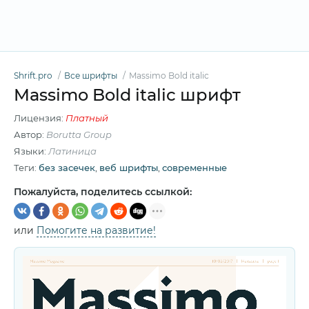
Shrift.pro
Все шрифты
Massimo Bold italic
Massimo Bold italic шрифт
Лицензия:
Платный
Автор:
Borutta Group
Языки:
Латиница
Теги:
без засечек
,
веб шрифты
,
современные
Пожалуйста, поделитесь ссылкой:
или
Помогите на развитие!