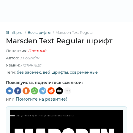
Shrift.pro
Все шрифты
Marsden Text Regular
Marsden Text Regular шрифт
Лицензия:
Платный
Автор:
J Foundry
Языки:
Латиница
Теги:
без засечек
,
веб шрифты
,
современные
Пожалуйста, поделитесь ссылкой:
или
Помогите на развитие!