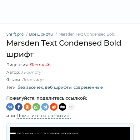
Shrift.pro
Все шрифты
Marsden Text Condensed Bold
Marsden Text Condensed Bold
шрифт
Лицензия:
Платный
Автор:
J Foundry
Языки:
Латиница
Теги:
без засечек
,
веб шрифты
,
современные
Пожалуйста, поделитесь ссылкой:
или
Помогите на развитие!