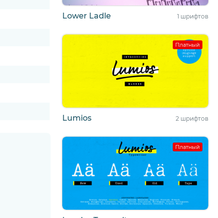
Lower Ladle
1 шрифтов
Платный
Lumios
2 шрифтов
Платный