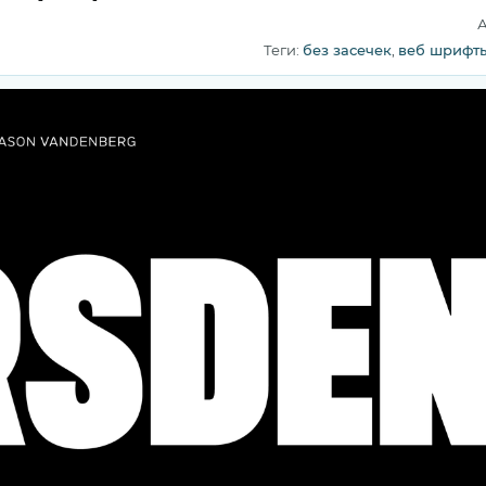
А
Теги:
без засечек
,
веб шрифт