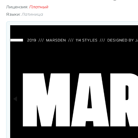
Лицензия:
Платный
Языки:
Латиница