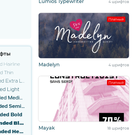
Lumios Typewriter
4 шрифтов
Платный
фты
 Hairline
Madelyn
4 шрифтов
d Thin
Marsden Extended Extra Light
Платный
ed Light
Marsden Extended Medium
Marsden Extended SemiBold
ded Bold
Marsden Extended Black
Mayak
18 шрифтов
Marsden Extended Heavy