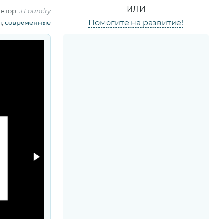
ИЛИ
втор:
J Foundry
Помогите на развитие!
ы
,
современные