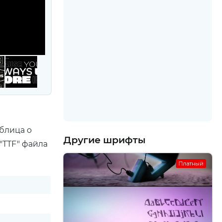
блица о
Другие шрифты
"TTF" файла
Платный