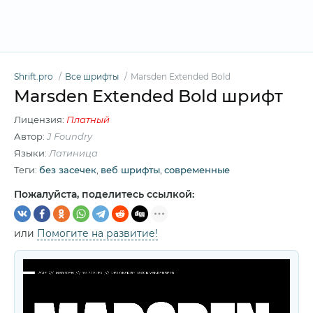
Shrift.pro
Все шрифты
Marsden Extended Bold
Marsden Extended Bold шрифт
Лицензия:
Платный
Автор:
J Foundry
Языки:
Латиница
Теги:
без засечек
,
веб шрифты
,
современные
Пожалуйста, поделитесь ссылкой:
или
Помогите на развитие!