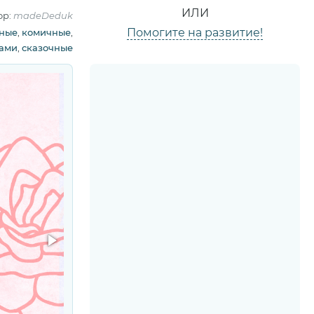
ИЛИ
ор:
madeDeduk
Помогите на развитие!
сные
,
комичные
,
ками
,
сказочные