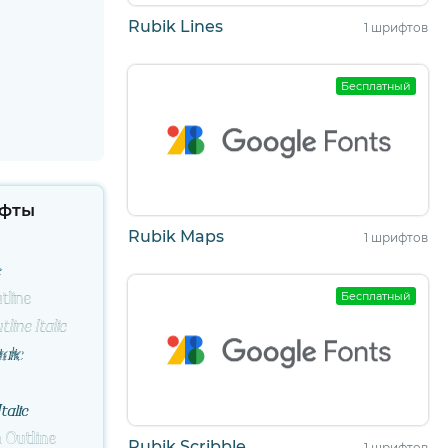
Rubik Lines
1 шрифтов
Бесплатный
фты
Rubik Maps
1 шрифтов
c
Бесплатный
tline
line Italic
talic
talic
 Outline
Rubik Scribble
1 шрифтов