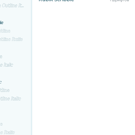
Marlyn Alt Medium Outline Italic
ic
tline
line Italic
ne
 Italic
c
tline
ine Italic
ne
 Italic