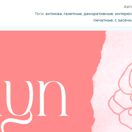
Авт
Теги:
антиква
,
газетные
,
декоративные
,
интере
печатные
,
с засеч