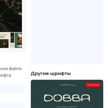
рсии файла
Другие шрифты
рифта.
Платный