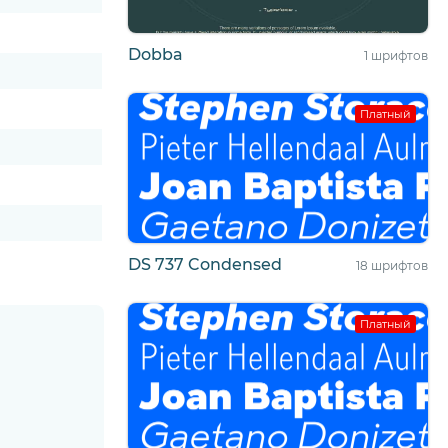
Dobba
1 шрифтов
Платный
DS 737 Condensed
18 шрифтов
Платный