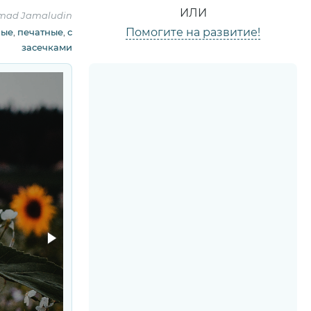
ИЛИ
mad Jamaludin
Помогите на развитие!
ные
,
печатные
,
с
засечками