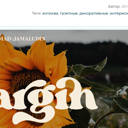
Автор:
Ah
Теги:
антиква
,
газетные
,
декоративные
,
интерес