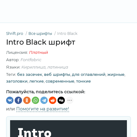
Shrift.pro
Все шрифты
Intro Black
Intro Black шрифт
Лицензия:
Платный
Автор:
Fontfabric
Языки:
Кириллица, латиница
Теги:
без засечек
,
веб шрифты
,
для оглавлений
,
жирные
,
заголовки
,
легкие
,
современные
,
тонкие
Пожалуйста, поделитесь ссылкой:
или
Помогите на развитие!