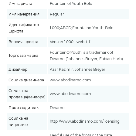
Имя шрифта
Fountain of Youth Bold
Имя начертания
Regular
Идентификатор
1.000;ABCD;FountainofYouth-Bold
шрифта
Версия шрифта
Version 1.000 | web-ttf
FountainOfYouth is a trademark of
Торговая марка
Dinamo (Johannes Breyer, Fabian Harb).
Дизайнер
Azar Kazimir, Johannes Breyer
Ссылка дизайнера
www.abcdinamo.com
Ссылка на
www.abcdinamo.com
продавца(вендора)
Производитель
Dinamo
Ссылка на
http://www.abcdinamo.com/licensing
лицензию
Lawful use of the fonts or the data