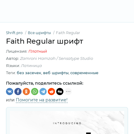
Shrift.pro
Все шрифты
Faith Regular
Faith Regular шрифт
Лицензия:
Платный
Автор:
Zamroni Hamzah / Sensatype Studio
Языки:
Латиница
Теги:
без засечек
,
веб шрифты
,
современные
Пожалуйста, поделитесь ссылкой:
или
Помогите на развитие!