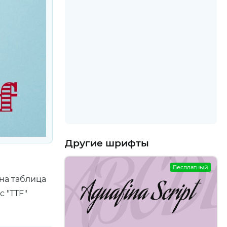
Другие шрифты
Бесплатный
на таблица
 "TTF"