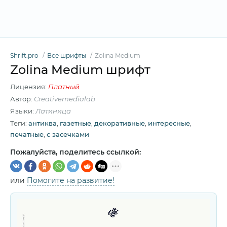
Shrift.pro
Все шрифты
Zolina Medium
Zolina Medium шрифт
Лицензия:
Платный
Автор:
Creativemedialab
Языки:
Латиница
Теги:
антиква
,
газетные
,
декоративные
,
интересные
,
печатные
,
с засечками
Пожалуйста, поделитесь ссылкой:
или
Помогите на развитие!