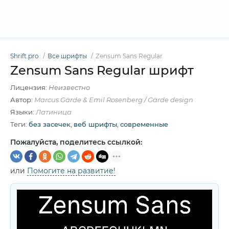
Shrift.pro
Все шрифты
Zensum Sans Regular
Zensum Sans Regular шрифт
Лицензия:
Неизвестно
Автор:
Marcus Gärde & Emil Rosenberg / Gärde design
Языки:
Латиница
Теги:
без засечек
,
веб шрифты
,
современные
Пожалуйста, поделитесь ссылкой:
или
Помогите на развитие!