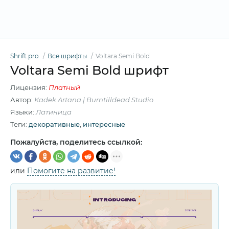
Shrift.pro
Все шрифты
Voltara Semi Bold
Voltara Semi Bold шрифт
Лицензия:
Платный
Автор:
Kadek Artana | Burntilldead Studio
Языки:
Латиница
Теги:
декоративные
,
интересные
Пожалуйста, поделитесь ссылкой:
или
Помогите на развитие!