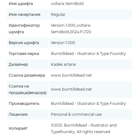
Имя шрифта
voltara-SemiBold
Имя начертания
Regular
Идентификатор
Version 1.000;;voltara-
шрифта
SemiBold;2024;FL720
Версия шрифта
Version 1.000
Торговая марка
Burntilldead - Illustrator & Type Foundry
Дизайнер
Kadek artana
Ссылка дизайнера
www.burntilldead.net
Ссылка на
www.burntilldead.net
продавца(вендора)
Производитель
Burntilldead - Illustrator & Type Foundry
Лицензия
Personal & commercial use
©2021, Burntilldead - Illustrator and
Копирайт
Typefoundry, All rights reserved