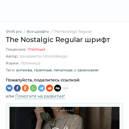
Shrift.pro
Все шрифты
The Nostalgic Regular
The Nostalgic Regular шрифт
Лицензия:
Платный
Автор:
Sansakerta / dnartdesign
Языки:
Латиница
Теги:
антиква
,
газетные
,
печатные
,
с засечками
Пожалуйста, поделитесь ссылкой:
или
Помогите на развитие!