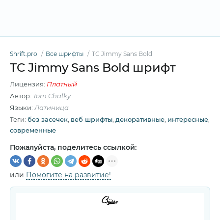
Shrift.pro
Все шрифты
TC Jimmy Sans Bоld
TC Jimmy Sans Bоld шрифт
Лицензия:
Платный
Автор:
Tom Chalky
Языки:
Латиница
Теги:
без засечек
,
веб шрифты
,
декоративные
,
интересные
,
современные
Пожалуйста, поделитесь ссылкой:
или
Помогите на развитие!