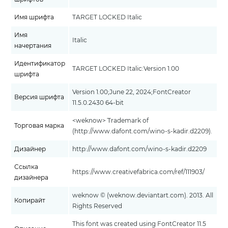
Имя шрифта
TARGET LOCKED Italic
Имя
Italic
начертания
Идентификатор
TARGET LOCKED Italic:Version 1.00
шрифта
Version 1.00;June 22, 2024;FontCreator
Версия шрифта
11.5.0.2430 64-bit
<weknow>¨ Trademark of
Торговая марка
(http://www.dafont.com/wino-s-kadir.d2209).
Дизайнер
http://www.dafont.com/wino-s-kadir.d2209
Ссылка
https://www.creativefabrica.com/ref/111903/
дизайнера
weknow © (weknow.deviantart.com). 2013. All
Копирайт
Rights Reserved
This font was created using FontCreator 11.5