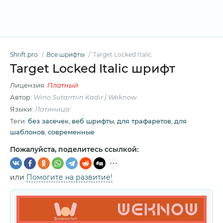
Shrift.pro
Все шрифты
Target Locked Italic
Target Locked Italic шрифт
Лицензия:
Платный
Автор:
Wino Sutarmin Kadir | Weknow
Языки:
Латиница
Теги:
без засечек
,
веб шрифты
,
для трафаретов
,
для
шаблонов
,
современные
Пожалуйста, поделитесь ссылкой:
или
Помогите на развитие!