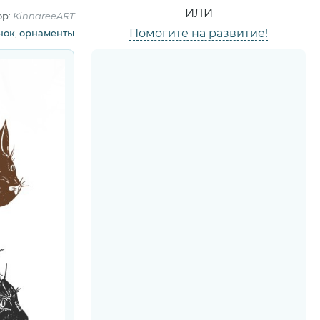
ИЛИ
ор:
KinnareeART
Помогите на развитие!
нок
,
орнаменты