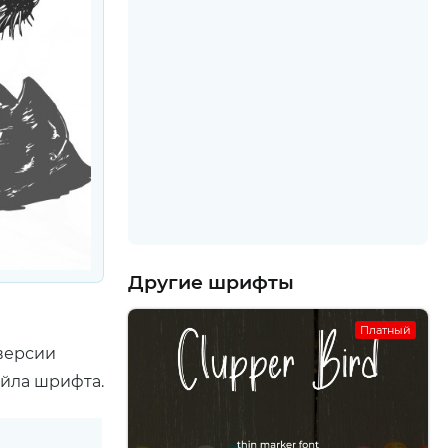
Другие шрифты
Платный
 версии
айла шрифта.