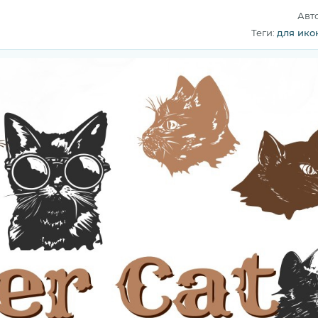
Авт
Теги:
для ико