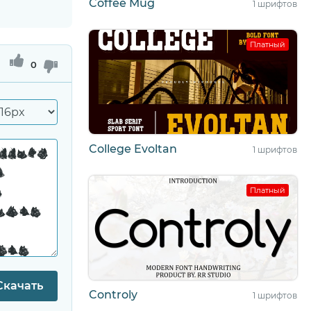
Coffee Mug
1 шрифтов
Платный
0
College Evoltan
1 шрифтов
Платный
Скачать
Controly
1 шрифтов