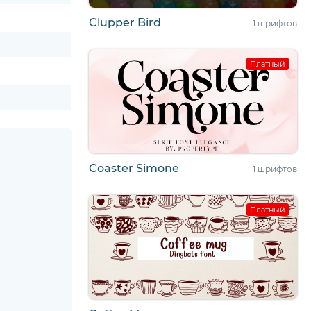
Clupper Bird
1 шрифтов
Платный
Coaster Simone
1 шрифтов
Платный