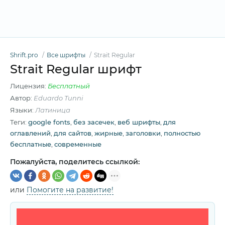
Shrift.pro
Все шрифты
Strait Regular
Strait Regular шрифт
Лицензия:
Бесплатный
Автор:
Eduardo Tunni
Языки:
Латиница
Теги:
google fonts
,
без засечек
,
веб шрифты
,
для
оглавлений
,
для сайтов
,
жирные
,
заголовки
,
полностью
бесплатные
,
современные
Пожалуйста, поделитесь ссылкой:
или
Помогите на развитие!