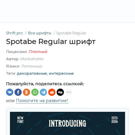
Shrift.pro
Все шрифты
Spotabe Regular
Spotabe Regular шрифт
Лицензия:
Платный
Автор:
Maikohatta
Языки:
Латиница
Теги:
декоративные
,
интересные
Пожалуйста, поделитесь ссылкой:
или
Помогите на развитие!