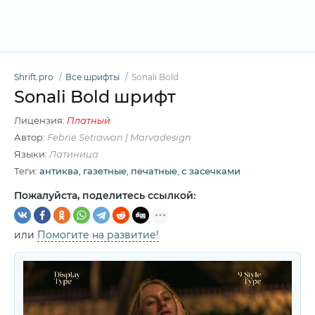
Shrift.pro
Все шрифты
Sonali Bold
Sonali Bold шрифт
Лицензия:
Платный
Автор:
Febrie Setiawan | Marvadesign
Языки:
Латиница
Теги:
антиква
,
газетные
,
печатные
,
с засечками
Пожалуйста, поделитесь ссылкой:
или
Помогите на развитие!