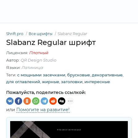
Shrift.pro
Все шрифты
Slabanz Regular
Slabanz Regular шрифт
Лицензия:
Платный
Автор:
QR Design Studio
Языки:
Латиница
Теги:
c мощными засечками
,
брусковые
,
декоративные
,
для оглавлений
,
жирные
,
заголовки
,
интересные
Пожалуйста, поделитесь ссылкой:
или
Помогите на развитие!