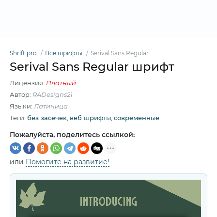
Shrift.pro
Все шрифты
Serival Sans Regular
Serival Sans Regular шрифт
Лицензия:
Платный
Автор:
RADesigns21
Языки:
Латиница
Теги:
без засечек
,
веб шрифты
,
современные
Пожалуйста, поделитесь ссылкой:
или
Помогите на развитие!