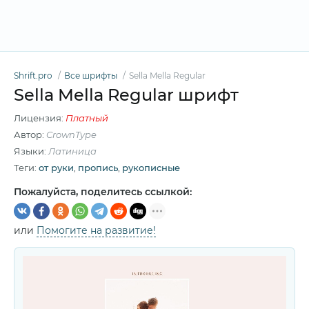
Shrift.pro
Все шрифты
Sella Mella Regular
Sella Mella Regular шрифт
Лицензия:
Платный
Автор:
CrownType
Языки:
Латиница
Теги:
от руки
,
пропись
,
рукописные
Пожалуйста, поделитесь ссылкой:
или
Помогите на развитие!