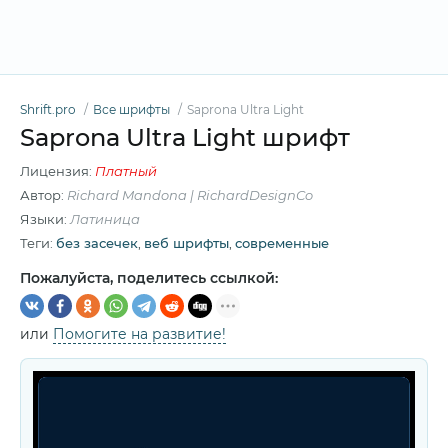
Shrift.pro
Все шрифты
Saprona Ultra Light
Saprona Ultra Light шрифт
Лицензия:
Платный
Автор:
Richard Mandona | RichardDesignCo
Языки:
Латиница
Теги:
без засечек
,
веб шрифты
,
современные
Пожалуйста, поделитесь ссылкой:
или
Помогите на развитие!